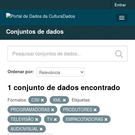
Entrar
Conjuntos de dados
CONJUNTOS DE DADOS
ORGANIZAÇÕES
GRUPOS
SOBRE
Ordenar por
1 conjunto de dados encontrado
Formatos:
CSV
XML
Etiquetas:
PROGRAMADORAS
PRODUTORES
TELEVISÃO
TV
EMPACOTADORAS
AUDIOVISUAL