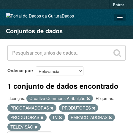
Entrar
Conjuntos de dados
CONJUNTOS DE DADOS
ORGANIZAÇÕES
GRUPOS
SOBRE
Ordenar por
1 conjunto de dados encontrado
Licenças:
Creative Commons Atribuição
Etiquetas:
PROGRAMADORAS
PRODUTORES
PRODUTORAS
TV
EMPACOTADORAS
TELEVISÃO