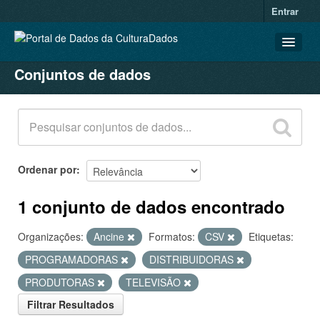
Entrar
Conjuntos de dados
CONJUNTOS DE DADOS
ORGANIZAÇÕES
GRUPOS
SOBRE
Ordenar por
1 conjunto de dados encontrado
Organizações:
Ancine
Formatos:
CSV
Etiquetas:
PROGRAMADORAS
DISTRIBUIDORAS
PRODUTORAS
TELEVISÃO
Filtrar Resultados