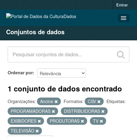
Entrar
Conjuntos de dados
CONJUNTOS DE DADOS
ORGANIZAÇÕES
GRUPOS
SOBRE
Ordenar por
1 conjunto de dados encontrado
Organizações:
Ancine
Formatos:
CSV
Etiquetas:
PROGRAMADORAS
DISTRIBUIDORAS
EXIBIDORES
PRODUTORAS
TV
TELEVISÃO