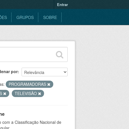
Entrar
ÕES
GRUPOS
SOBRE
denar por
as:
PROGRAMADORAS
AS
TELEVISÃO
ne
 com a Classificação Nacional de
gular.