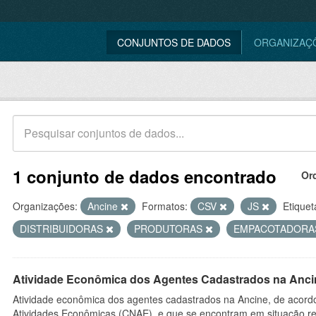
CONJUNTOS DE DADOS
ORGANIZAÇ
1 conjunto de dados encontrado
Or
Organizações:
Ancine
Formatos:
CSV
JS
Etiquet
DISTRIBUIDORAS
PRODUTORAS
EMPACOTADOR
Atividade Econômica dos Agentes Cadastrados na Anci
Atividade econômica dos agentes cadastrados na Ancine, de acordo
Atividades Econômicas (CNAE), e que se encontram em situação re