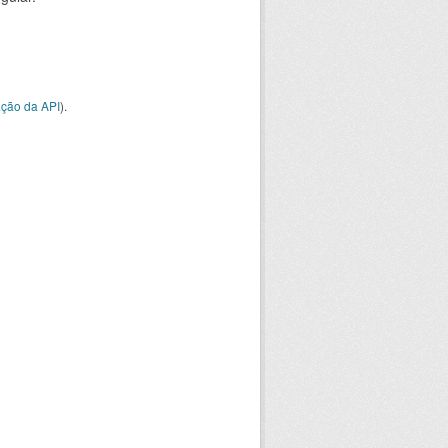
ção da API
).