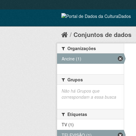
Conjuntos de dados
Organizações
Ancine (1)
Grupos
Não há Grupos que
correspondam a essa busca
Etiquetas
TV (1)
TELEVISÃO (1)