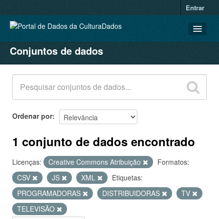
Entrar
Conjuntos de dados
CONJUNTOS DE DADOS
ORGANIZAÇÕES
GRUPOS
SOBRE
Ordenar por
1 conjunto de dados encontrado
Licenças:
Creative Commons Atribuição
Formatos:
CSV
JS
XML
Etiquetas:
PROGRAMADORAS
DISTRIBUIDORAS
TV
TELEVISÃO