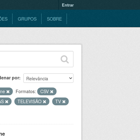
Entrar
ÕES
GRUPOS
SOBRE
denar por
ine
Formatos:
CSV
AS
TELEVISÃO
TV
ne