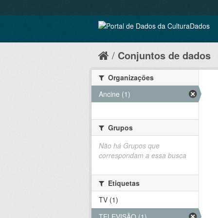
Conjuntos de dados
Organizações
Ancine (1)
Grupos
Não há Grupos que
correspondam a essa busca
Etiquetas
TV (1)
TELEVISÃO (1)