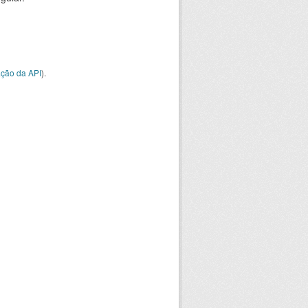
ção da API
).