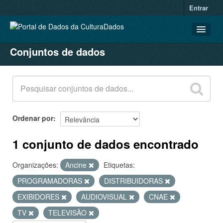
Entrar
Conjuntos de dados
CONJUNTOS DE DADOS
ORGANIZAÇÕES
GRUPOS
SOBRE
Ordenar por
1 conjunto de dados encontrado
Organizações:
Ancine
Etiquetas:
PROGRAMADORAS
DISTRIBUIDORAS
EXIBIDORES
AUDIOVISUAL
CNAE
TV
TELEVISÃO