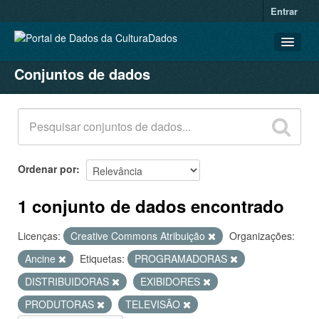
Entrar
Conjuntos de dados
CONJUNTOS DE DADOS
ORGANIZAÇÕES
GRUPOS
SOBRE
Ordenar por
1 conjunto de dados encontrado
Licenças:
Creative Commons Atribuição
Organizações:
Ancine
Etiquetas:
PROGRAMADORAS
DISTRIBUIDORAS
EXIBIDORES
PRODUTORAS
TELEVISÃO