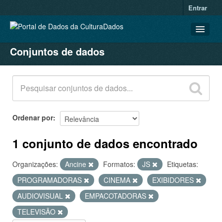
Entrar
Conjuntos de dados
CONJUNTOS DE DADOS
ORGANIZAÇÕES
GRUPOS
SOBRE
Ordenar por
1 conjunto de dados encontrado
Organizações:
Ancine
Formatos:
JS
Etiquetas:
PROGRAMADORAS
CINEMA
EXIBIDORES
AUDIOVISUAL
EMPACOTADORAS
TELEVISÃO