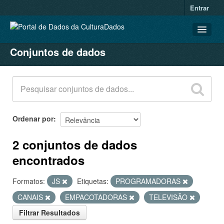
Entrar
Conjuntos de dados
CONJUNTOS DE DADOS
ORGANIZAÇÕES
GRUPOS
SOBRE
Ordenar por
2 conjuntos de dados
encontrados
Formatos:
JS
Etiquetas:
PROGRAMADORAS
CANAIS
EMPACOTADORAS
TELEVISÃO
Filtrar Resultados