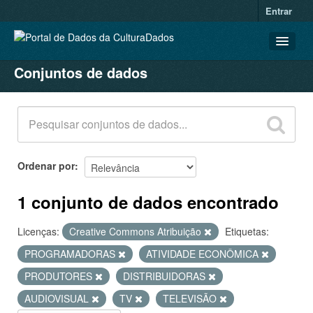
Entrar
Conjuntos de dados
CONJUNTOS DE DADOS
ORGANIZAÇÕES
GRUPOS
SOBRE
Ordenar por
1 conjunto de dados encontrado
Licenças:
Creative Commons Atribuição
Etiquetas:
PROGRAMADORAS
ATIVIDADE ECONÔMICA
PRODUTORES
DISTRIBUIDORAS
AUDIOVISUAL
TV
TELEVISÃO