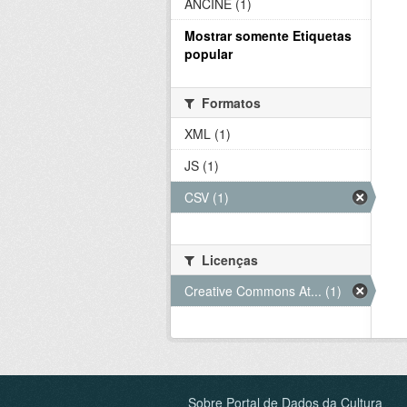
ANCINE (1)
Mostrar somente Etiquetas
popular
Formatos
XML (1)
JS (1)
CSV (1)
Licenças
Creative Commons At... (1)
Sobre Portal de Dados da Cultura