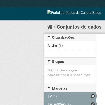
Conjuntos de dados
Organizações
Ancine (1)
Grupos
Não há Grupos que
correspondam a essa busca
Etiquetas
TV (1)
TELEVISÃO (1)