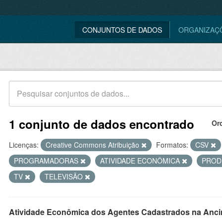
CONJUNTOS DE DADOS
ORGANIZAÇ
1 conjunto de dados encontrado
Or
Licenças:
Creative Commons Atribuição
Formatos:
CSV
PROGRAMADORAS
ATIVIDADE ECONÔMICA
PROD
TV
TELEVISÃO
Atividade Econômica dos Agentes Cadastrados na Anci