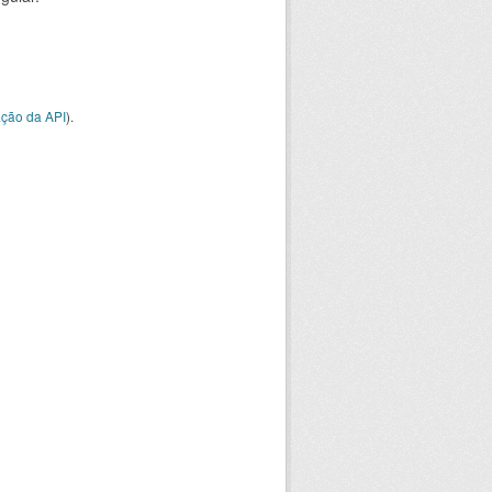
ção da API
).