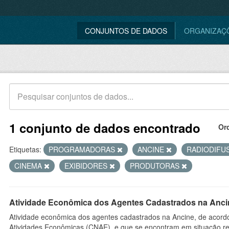
CONJUNTOS DE DADOS
ORGANIZAÇ
1 conjunto de dados encontrado
Or
Etiquetas:
PROGRAMADORAS
ANCINE
RADIODIFU
CINEMA
EXIBIDORES
PRODUTORAS
Atividade Econômica dos Agentes Cadastrados na Anci
Atividade econômica dos agentes cadastrados na Ancine, de acordo
Atividades Econômicas (CNAE), e que se encontram em situação re