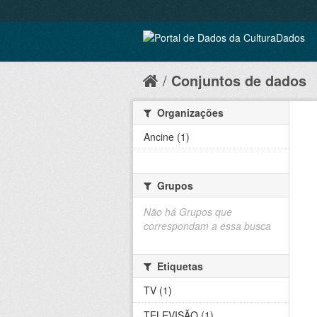
Conjuntos de dados
Organizações
Ancine (1)
Grupos
Não há Grupos que
correspondam a essa busca
Etiquetas
TV (1)
TELEVISÃO (1)