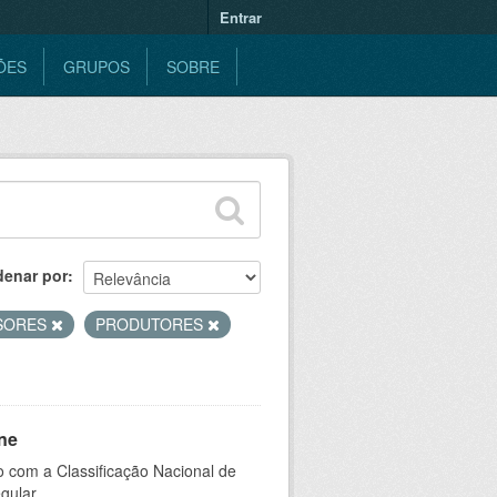
Entrar
ÕES
GRUPOS
SOBRE
denar por
SORES
PRODUTORES
ne
 com a Classificação Nacional de
gular.