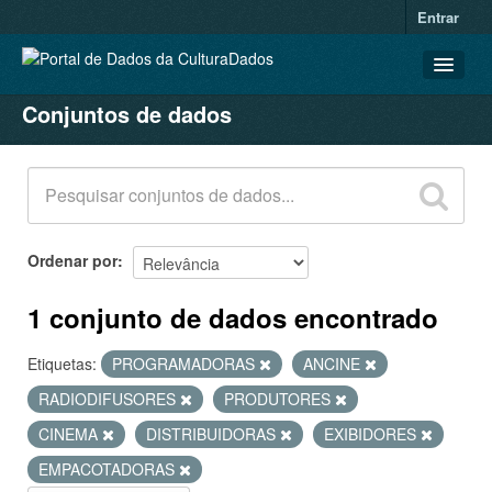
Entrar
Conjuntos de dados
CONJUNTOS DE DADOS
ORGANIZAÇÕES
GRUPOS
SOBRE
Ordenar por
1 conjunto de dados encontrado
Etiquetas:
PROGRAMADORAS
ANCINE
RADIODIFUSORES
PRODUTORES
CINEMA
DISTRIBUIDORAS
EXIBIDORES
EMPACOTADORAS