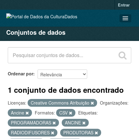
Entrar
Conjuntos de dados
CONJUNTOS DE DADOS
ORGANIZAÇÕES
GRUPOS
SOBRE
Ordenar por
1 conjunto de dados encontrado
Licenças:
Creative Commons Atribuição
Organizações:
Ancine
Formatos:
CSV
Etiquetas:
PROGRAMADORAS
ANCINE
RADIODIFUSORES
PRODUTORAS