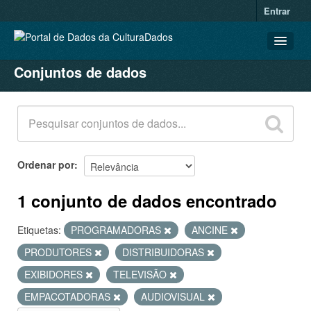
Entrar
Conjuntos de dados
CONJUNTOS DE DADOS
ORGANIZAÇÕES
GRUPOS
SOBRE
Ordenar por
1 conjunto de dados encontrado
Etiquetas:
PROGRAMADORAS
ANCINE
PRODUTORES
DISTRIBUIDORAS
EXIBIDORES
TELEVISÃO
EMPACOTADORAS
AUDIOVISUAL