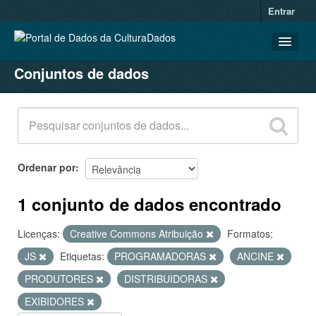
Entrar
Conjuntos de dados
CONJUNTOS DE DADOS
ORGANIZAÇÕES
GRUPOS
SOBRE
Ordenar por
1 conjunto de dados encontrado
Licenças:
Creative Commons Atribuição
Formatos:
JS
Etiquetas:
PROGRAMADORAS
ANCINE
PRODUTORES
DISTRIBUIDORAS
EXIBIDORES