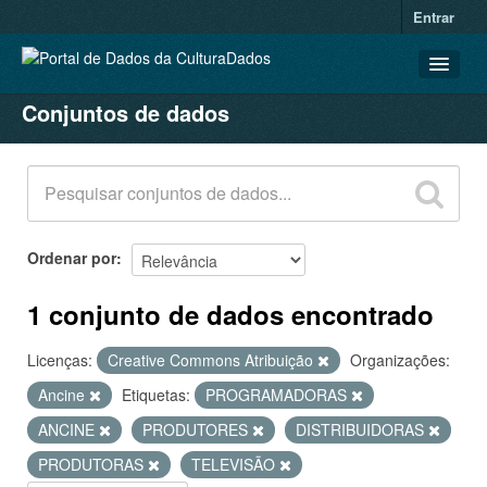
Entrar
Conjuntos de dados
CONJUNTOS DE DADOS
ORGANIZAÇÕES
GRUPOS
SOBRE
Ordenar por
1 conjunto de dados encontrado
Licenças:
Creative Commons Atribuição
Organizações:
Ancine
Etiquetas:
PROGRAMADORAS
ANCINE
PRODUTORES
DISTRIBUIDORAS
PRODUTORAS
TELEVISÃO