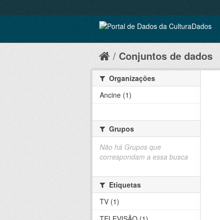
Conjuntos de dados
Organizações
Ancine (1)
Grupos
Não há Grupos que
correspondam a essa busca
Etiquetas
TV (1)
TELEVISÃO (1)