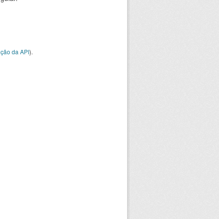
ção da API
).