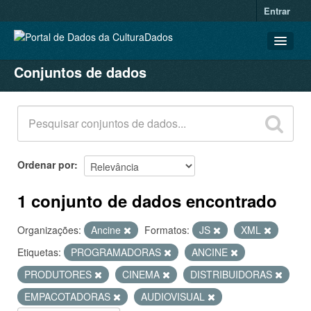
Entrar
Conjuntos de dados
CONJUNTOS DE DADOS
ORGANIZAÇÕES
GRUPOS
SOBRE
Ordenar por
1 conjunto de dados encontrado
Organizações:
Ancine
Formatos:
JS
XML
Etiquetas:
PROGRAMADORAS
ANCINE
PRODUTORES
CINEMA
DISTRIBUIDORAS
EMPACOTADORAS
AUDIOVISUAL