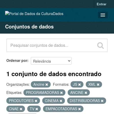
Entrar
Conjuntos de dados
CONJUNTOS DE DADOS
ORGANIZAÇÕES
GRUPOS
SOBRE
Ordenar por
1 conjunto de dados encontrado
Organizações:
Ancine
Formatos:
JS
XML
Etiquetas:
PROGRAMADORAS
ANCINE
PRODUTORES
CINEMA
DISTRIBUIDORAS
CNAE
TV
EMPACOTADORAS