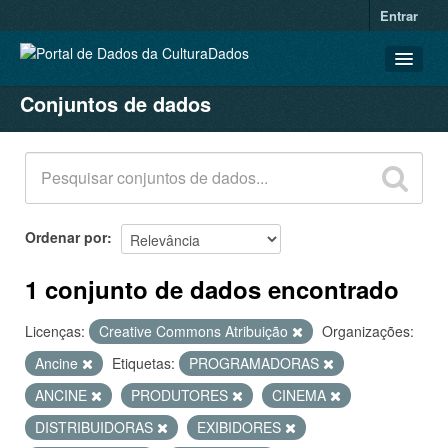
Entrar
Conjuntos de dados
CONJUNTOS DE DADOS
ORGANIZAÇÕES
GRUPOS
SOBRE
Ordenar por
1 conjunto de dados encontrado
Licenças:
Creative Commons Atribuição
Organizações:
Ancine
Etiquetas:
PROGRAMADORAS
ANCINE
PRODUTORES
CINEMA
DISTRIBUIDORAS
EXIBIDORES