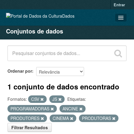
Entrar
Conjuntos de dados
CONJUNTOS DE DADOS
ORGANIZAÇÕES
GRUPOS
SOBRE
Ordenar por
1 conjunto de dados encontrado
Formatos:
CSV
JS
Etiquetas:
PROGRAMADORAS
ANCINE
PRODUTORES
CINEMA
PRODUTORAS
Filtrar Resultados