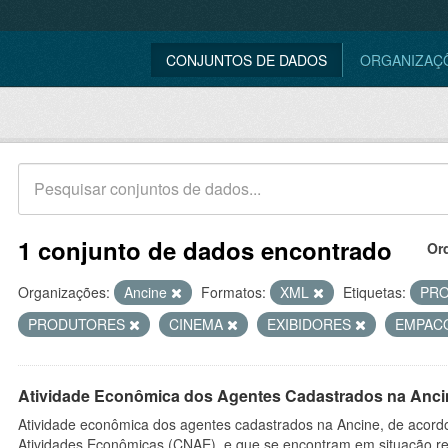
CONJUNTOS DE DADOS
ORGANIZAÇ
1 conjunto de dados encontrado
Or
Organizações:
Ancine
Formatos:
XML
Etiquetas:
PR
PRODUTORES
CINEMA
EXIBIDORES
EMPAC
Atividade Econômica dos Agentes Cadastrados na Anci
Atividade econômica dos agentes cadastrados na Ancine, de acordo
Atividades Econômicas (CNAE), e que se encontram em situação re