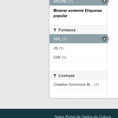
ANCINE (1)
Mostrar somente Etiquetas
popular
Formatos
XML (1)
JS (1)
CSV (1)
Licenças
Creative Commons At... (1)
Sobre Portal de Dados da Cultura