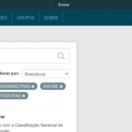
Entrar
ÕES
GRUPOS
SOBRE
denar por
OGRAMADORAS
ANCINE
OTADORAS
ne
 com a Classificação Nacional de
gular.