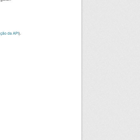
ção da API
).