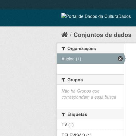
Conjuntos de dados
Organizações
Ancine (1)
Grupos
Não há Grupos que
correspondam a essa busca
Etiquetas
TV (1)
TELEVISÃO (1)