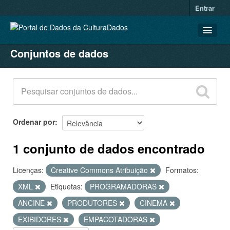
Entrar
Conjuntos de dados
CONJUNTOS DE DADOS
ORGANIZAÇÕES
GRUPOS
SOBRE
Ordenar por
1 conjunto de dados encontrado
Licenças:
Creative Commons Atribuição
Formatos:
XML
Etiquetas:
PROGRAMADORAS
ANCINE
PRODUTORES
CINEMA
EXIBIDORES
EMPACOTADORAS