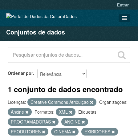
Entrar
Conjuntos de dados
CONJUNTOS DE DADOS
ORGANIZAÇÕES
GRUPOS
SOBRE
Ordenar por
1 conjunto de dados encontrado
Licenças:
Creative Commons Atribuição
Organizações:
Ancine
Formatos:
XML
Etiquetas:
PROGRAMADORAS
ANCINE
PRODUTORES
CINEMA
EXIBIDORES