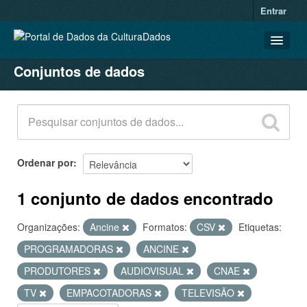
Entrar
Conjuntos de dados
CONJUNTOS DE DADOS
ORGANIZAÇÕES
GRUPOS
SOBRE
Ordenar por
1 conjunto de dados encontrado
Organizações:
Ancine
Formatos:
CSV
Etiquetas:
PROGRAMADORAS
ANCINE
PRODUTORES
AUDIOVISUAL
CNAE
TV
EMPACOTADORAS
TELEVISÃO