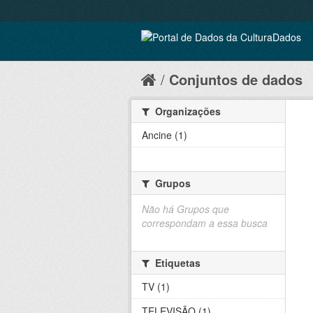
Conjuntos de dados
Organizações
Ancine (1)
Grupos
Não há Grupos que
correspondam a essa busca
Etiquetas
TV (1)
TELEVISÃO (1)