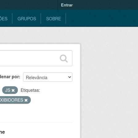
Entrar
ÕES
GRUPOS
SOBRE
denar por
JS
Etiquetas:
XIBIDORES
ne