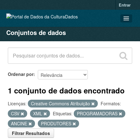
Entrar
Conjuntos de dados
CONJUNTOS DE DADOS
ORGANIZAÇÕES
GRUPOS
SOBRE
Ordenar por
1 conjunto de dados encontrado
Licenças:
Creative Commons Atribuição
Formatos:
CSV
XML
Etiquetas:
PROGRAMADORAS
ANCINE
PRODUTORES
Filtrar Resultados