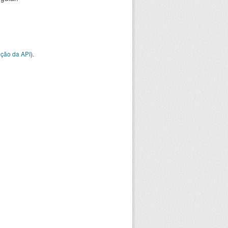
ção da API
).