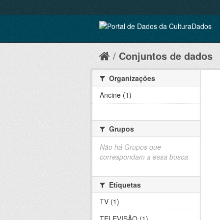
Conjuntos de dados
Organizações
Ancine (1)
Grupos
Não há Grupos que
correspondam a essa busca
Etiquetas
TV (1)
TELEVISÃO (1)