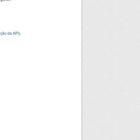
ção da API
).