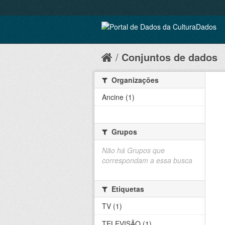
Conjuntos de dados
Organizações
Ancine (1)
Grupos
Não há Grupos que
correspondam a essa busca
Etiquetas
TV (1)
TELEVISÃO (1)