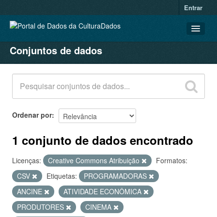
Entrar
Conjuntos de dados
CONJUNTOS DE DADOS
ORGANIZAÇÕES
GRUPOS
SOBRE
Ordenar por
1 conjunto de dados encontrado
Licenças:
Creative Commons Atribuição
Formatos:
CSV
Etiquetas:
PROGRAMADORAS
ANCINE
ATIVIDADE ECONÔMICA
PRODUTORES
CINEMA