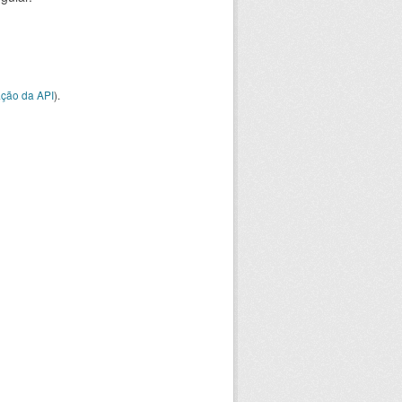
ção da API
).