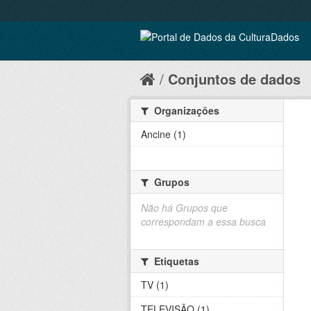
Conjuntos de dados
Organizações
Ancine (1)
Grupos
Não há Grupos que
correspondam a essa busca
Etiquetas
TV (1)
TELEVISÃO (1)