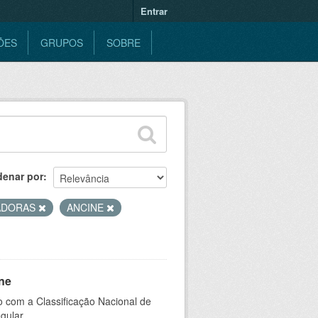
Entrar
ÕES
GRUPOS
SOBRE
denar por
ADORAS
ANCINE
ne
 com a Classificação Nacional de
gular.