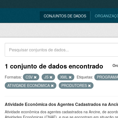
CONJUNTOS DE DADOS
ORGANIZAÇ
1 conjunto de dados encontrado
Or
Formatos:
CSV
JS
XML
Etiquetas:
PROGRAM
ATIVIDADE ECONÔMICA
PRODUTORES
Atividade Econômica dos Agentes Cadastrados na Anci
Atividade econômica dos agentes cadastrados na Ancine, de acordo
Atividades Econômicas (CNAE), e que se encontram em situação re