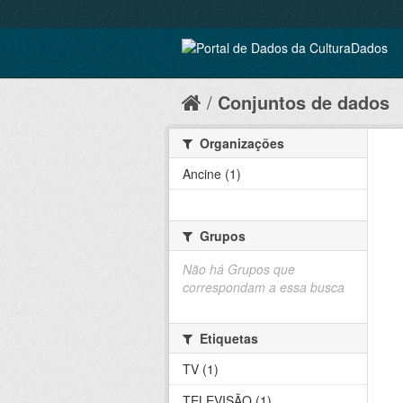
Conjuntos de dados
Organizações
Ancine (1)
Grupos
Não há Grupos que
correspondam a essa busca
Etiquetas
TV (1)
TELEVISÃO (1)