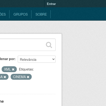
Entrar
ÕES
GRUPOS
SOBRE
denar por
XML
Etiquetas:
CA
CINEMA
ne