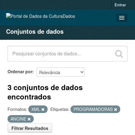
Entrar
Conjuntos de dados
CONJUNTOS DE DADOS
ORGANIZAÇÕES
GRUPOS
SOBRE
Ordenar por
3 conjuntos de dados
encontrados
Formatos:
XML
Etiquetas:
PROGRAMADORAS
ANCINE
Filtrar Resultados