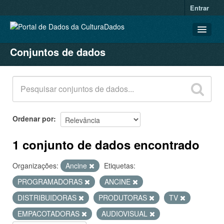
Entrar
Conjuntos de dados
CONJUNTOS DE DADOS
ORGANIZAÇÕES
GRUPOS
SOBRE
Ordenar por
1 conjunto de dados encontrado
Organizações:
Ancine
Etiquetas:
PROGRAMADORAS
ANCINE
DISTRIBUIDORAS
PRODUTORAS
TV
EMPACOTADORAS
AUDIOVISUAL