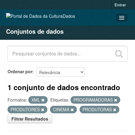
Entrar
Conjuntos de dados
CONJUNTOS DE DADOS
ORGANIZAÇÕES
GRUPOS
SOBRE
Ordenar por
1 conjunto de dados encontrado
Formatos:
XML
Etiquetas:
PROGRAMADORAS
PRODUTORES
CINEMA
PRODUTORAS
Filtrar Resultados