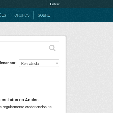
Entrar
ÕES
GRUPOS
SOBRE
denar por
denciados na Ancine
ia regularmente credenciados na