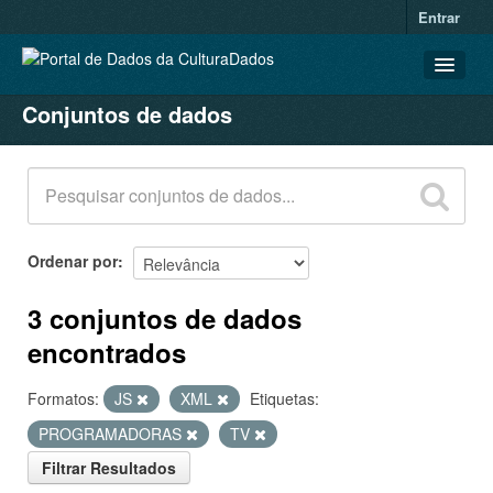
Entrar
Conjuntos de dados
CONJUNTOS DE DADOS
ORGANIZAÇÕES
GRUPOS
SOBRE
Ordenar por
3 conjuntos de dados
encontrados
Formatos:
JS
XML
Etiquetas:
PROGRAMADORAS
TV
Filtrar Resultados