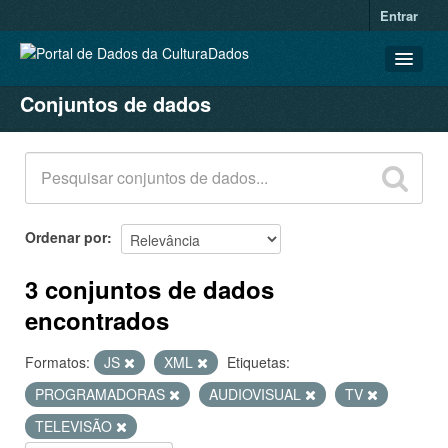
Entrar
Conjuntos de dados
CONJUNTOS DE DADOS
ORGANIZAÇÕES
GRUPOS
SOBRE
Ordenar por
3 conjuntos de dados
encontrados
Formatos:
JS
XML
Etiquetas:
PROGRAMADORAS
AUDIOVISUAL
TV
TELEVISÃO