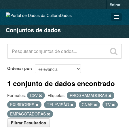
Entrar
Conjuntos de dados
CONJUNTOS DE DADOS
ORGANIZAÇÕES
GRUPOS
SOBRE
Ordenar por
1 conjunto de dados encontrado
Formatos:
CSV
Etiquetas:
PROGRAMADORAS
EXIBIDORES
TELEVISÃO
CNAE
TV
EMPACOTADORAS
Filtrar Resultados