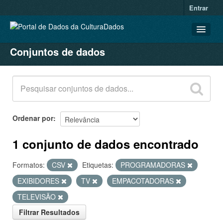
Entrar
Conjuntos de dados
CONJUNTOS DE DADOS
ORGANIZAÇÕES
GRUPOS
SOBRE
Ordenar por
1 conjunto de dados encontrado
Formatos:
CSV
Etiquetas:
PROGRAMADORAS
EXIBIDORES
TV
EMPACOTADORAS
TELEVISÃO
Filtrar Resultados