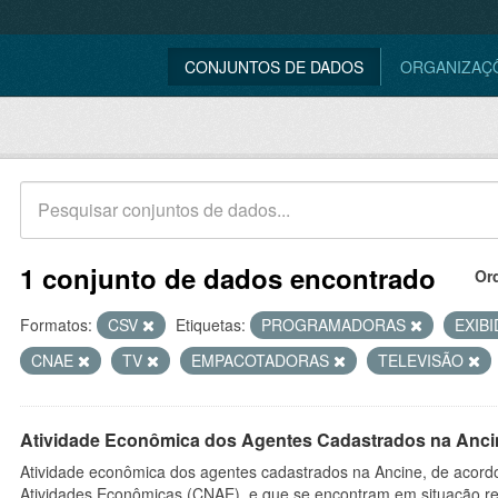
CONJUNTOS DE DADOS
ORGANIZAÇ
1 conjunto de dados encontrado
Or
Formatos:
CSV
Etiquetas:
PROGRAMADORAS
EXIB
CNAE
TV
EMPACOTADORAS
TELEVISÃO
Atividade Econômica dos Agentes Cadastrados na Anci
Atividade econômica dos agentes cadastrados na Ancine, de acordo
Atividades Econômicas (CNAE), e que se encontram em situação re