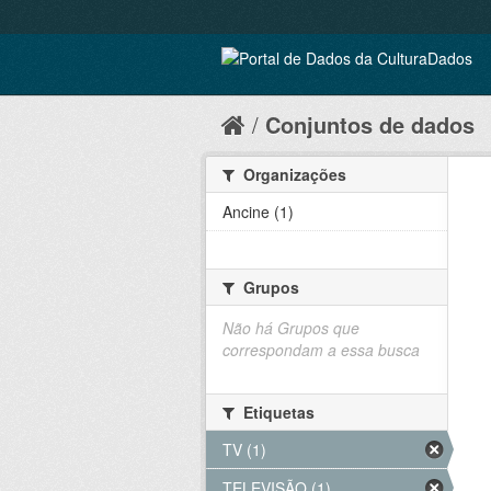
Conjuntos de dados
Organizações
Ancine (1)
Grupos
Não há Grupos que
correspondam a essa busca
Etiquetas
TV (1)
TELEVISÃO (1)