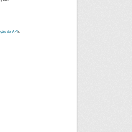
ção da API
).