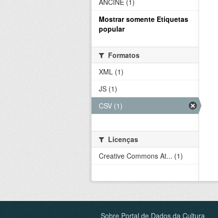
ANCINE (1)
Mostrar somente Etiquetas
popular
Formatos
XML (1)
JS (1)
CSV (1)
Licenças
Creative Commons At... (1)
Sobre Portal de Dados da Cultura