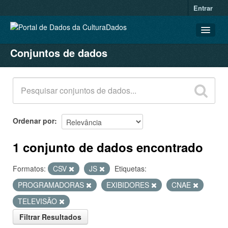
Entrar
Conjuntos de dados
CONJUNTOS DE DADOS
ORGANIZAÇÕES
GRUPOS
SOBRE
Ordenar por
1 conjunto de dados encontrado
Formatos:
CSV
JS
Etiquetas:
PROGRAMADORAS
EXIBIDORES
CNAE
TELEVISÃO
Filtrar Resultados