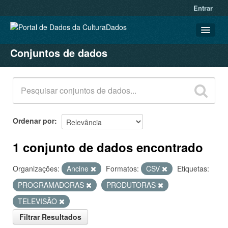
Entrar
Conjuntos de dados
CONJUNTOS DE DADOS
ORGANIZAÇÕES
GRUPOS
SOBRE
Ordenar por
1 conjunto de dados encontrado
Organizações:
Ancine
Formatos:
CSV
Etiquetas:
PROGRAMADORAS
PRODUTORAS
TELEVISÃO
Filtrar Resultados