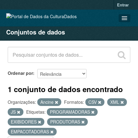
Entrar
Conjuntos de dados
CONJUNTOS DE DADOS
ORGANIZAÇÕES
GRUPOS
SOBRE
Ordenar por
1 conjunto de dados encontrado
Organizações:
Ancine
Formatos:
CSV
XML
JS
Etiquetas:
PROGRAMADORAS
EXIBIDORES
PRODUTORAS
EMPACOTADORAS