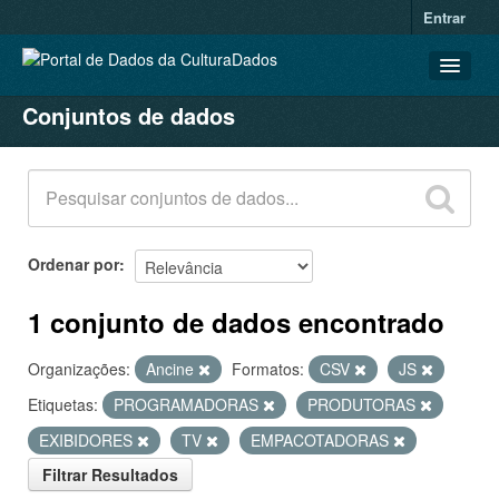
Entrar
Conjuntos de dados
CONJUNTOS DE DADOS
ORGANIZAÇÕES
GRUPOS
SOBRE
Ordenar por
1 conjunto de dados encontrado
Organizações:
Ancine
Formatos:
CSV
JS
Etiquetas:
PROGRAMADORAS
PRODUTORAS
EXIBIDORES
TV
EMPACOTADORAS
Filtrar Resultados