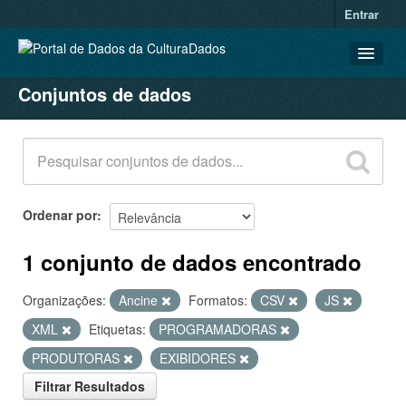
Entrar
Conjuntos de dados
CONJUNTOS DE DADOS
ORGANIZAÇÕES
GRUPOS
SOBRE
Ordenar por
1 conjunto de dados encontrado
Organizações:
Ancine
Formatos:
CSV
JS
XML
Etiquetas:
PROGRAMADORAS
PRODUTORAS
EXIBIDORES
Filtrar Resultados